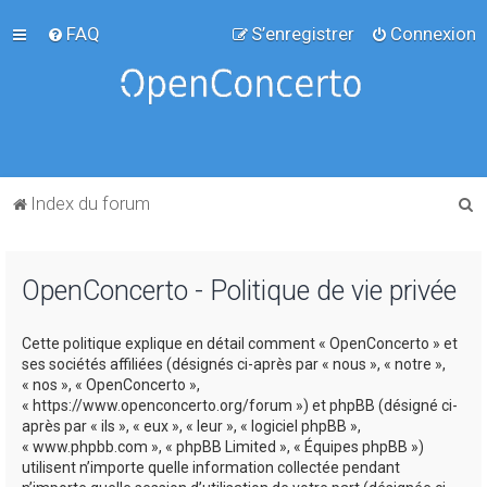
FAQ
S’enregistrer
Connexion
R
Index du forum
e
c
OpenConcerto - Politique de vie privée
h
e
Cette politique explique en détail comment « OpenConcerto » et
r
ses sociétés affiliées (désignés ci-après par « nous », « notre »,
c
« nos », « OpenConcerto »,
« https://www.openconcerto.org/forum ») et phpBB (désigné ci-
h
après par « ils », « eux », « leur », « logiciel phpBB »,
e
« www.phpbb.com », « phpBB Limited », « Équipes phpBB »)
utilisent n’importe quelle information collectée pendant
r