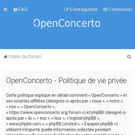
FAQ
S’enregistrer
Connexion
R
Index du forum
e
c
OpenConcerto - Politique de vie privée
h
e
Cette politique explique en détail comment « OpenConcerto » et
r
ses sociétés affiliées (désignés ci-après par « nous », « notre »,
c
« nos », « OpenConcerto »,
« https://www.openconcerto.org/forum ») et phpBB (désigné ci-
h
après par « ils », « eux », « leur », « logiciel phpBB »,
e
« www.phpbb.com », « phpBB Limited », « Équipes phpBB »)
utilisent n’importe quelle information collectée pendant
r