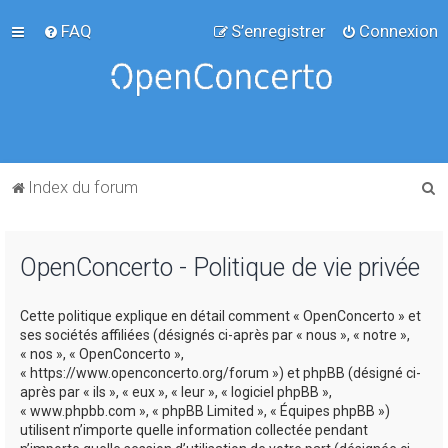
FAQ
S’enregistrer
Connexion
R
Index du forum
e
c
OpenConcerto - Politique de vie privée
h
e
Cette politique explique en détail comment « OpenConcerto » et
r
ses sociétés affiliées (désignés ci-après par « nous », « notre »,
c
« nos », « OpenConcerto »,
« https://www.openconcerto.org/forum ») et phpBB (désigné ci-
h
après par « ils », « eux », « leur », « logiciel phpBB »,
e
« www.phpbb.com », « phpBB Limited », « Équipes phpBB »)
utilisent n’importe quelle information collectée pendant
r