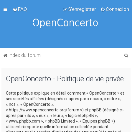
FAQ
S’enregistrer
Connexion
R
Index du forum
e
c
OpenConcerto - Politique de vie privée
h
e
Cette politique explique en détail comment « OpenConcerto » et
r
ses sociétés affiliées (désignés ci-après par « nous », « notre »,
c
« nos », « OpenConcerto »,
« https://www.openconcerto.org/forum ») et phpBB (désigné ci-
h
après par « ils », « eux », « leur », « logiciel phpBB »,
e
« www.phpbb.com », « phpBB Limited », « Équipes phpBB »)
utilisent n’importe quelle information collectée pendant
r