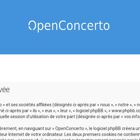
vée
 et ses sociétés affiliées (désignés ci-après par « nous », « notre », « 
-après par « ils », « eux », « leur », « logiciel phpBB », « www.phpbb.c
lle session d’utilisation de votre part (désignée ci-après par « vos info
ement, en naviguant sur « OpenConcerto », le logiciel phpBB créera un c
eur Internet de votre ordinateur. Les deux premiers cookies ne contienne