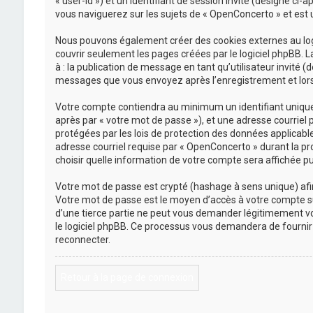
« user-id ») et un identifiant de session invité (désigné ci
vous naviguerez sur les sujets de « OpenConcerto » et est ut
Nous pouvons également créer des cookies externes au logi
couvrir seulement les pages créées par le logiciel phpBB. L
à : la publication de message en tant qu’utilisateur invité 
messages que vous envoyez après l’enregistrement et lors 
Votre compte contiendra au minimum un identifiant unique (
après par « votre mot de passe »), et une adresse courriel 
protégées par les lois de protection des données applicabl
adresse courriel requise par « OpenConcerto » durant la pro
choisir quelle information de votre compte sera affichée pu
Votre mot de passe est crypté (hashage à sens unique) afin 
Votre mot de passe est le moyen d’accès à votre compte s
d’une tierce partie ne peut vous demander légitimement vot
le logiciel phpBB. Ce processus vous demandera de fournir 
reconnecter.
Retour à la page de connexion