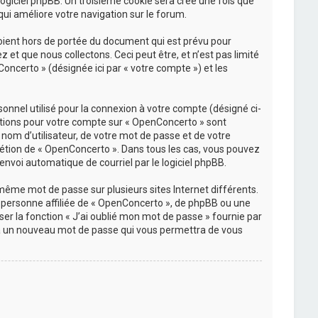
 logiciel phpBB. Un troisième cookie sera créé une fois que
qui améliore votre navigation sur le forum.
oient hors de portée du document qui est prévu pour
et que nous collectons. Ceci peut être, et n’est pas limité
Concerto » (désignée ici par « votre compte ») et les
onnel utilisé pour la connexion à votre compte (désigné ci-
rmations pour votre compte sur « OpenConcerto » sont
nom d’utilisateur, de votre mot de passe et de votre
crétion de « OpenConcerto ». Dans tous les cas, vous pouvez
envoi automatique de courriel par le logiciel phpBB.
 même mot de passe sur plusieurs sites Internet différents.
personne affiliée de « OpenConcerto », de phpBB ou une
er la fonction « J’ai oublié mon mot de passe » fournie par
rera un nouveau mot de passe qui vous permettra de vous