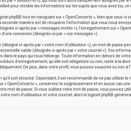
-après par « session-id »), qui vous sont automatiquement assignés par le
ilisé pour stocker les informations sur les sujets que vous avez lus, ce 
ciel phpBB tout en naviguant sur « OpenConcerto », bien que ceux-ci s
a seconde manière est de récupérer l’information que vous nous envoyez 
(désignée ci-après par « messages invités »), l’enregistrement sur « Open
d’une connexion (désignés ici par « vos messages »).
désigné ci-après par « votre nom d’utilisateur »), un mot de passe pers
personnelle valide (désignée ci-après par « votre courriel »). Vos info
es dans le pays qui nous héberge. Toute information en-dehors de votre 
cédure d’enregistrement, qu’elle soit obligatoire ou non, reste à la dis
bliquement. De plus, dans votre profil, vous pouvez souscrire ou non à l’
qu’il soit sécurisé. Cependant, il est recommandé de ne pas utiliser le
ur « OpenConcerto », conservez-le soigneusement et en aucun cas une 
re mot de passe. Si vous oubliez votre mot de passe, vous pouvez utilis
votre nom d’utilisateur et votre courriel, alors le logiciel phpBB géné