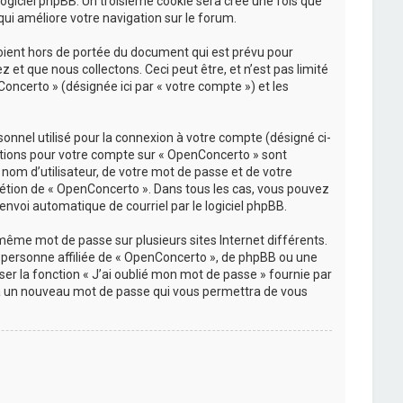
 logiciel phpBB. Un troisième cookie sera créé une fois que
qui améliore votre navigation sur le forum.
oient hors de portée du document qui est prévu pour
et que nous collectons. Ceci peut être, et n’est pas limité
Concerto » (désignée ici par « votre compte ») et les
onnel utilisé pour la connexion à votre compte (désigné ci-
rmations pour votre compte sur « OpenConcerto » sont
nom d’utilisateur, de votre mot de passe et de votre
crétion de « OpenConcerto ». Dans tous les cas, vous pouvez
envoi automatique de courriel par le logiciel phpBB.
 même mot de passe sur plusieurs sites Internet différents.
personne affiliée de « OpenConcerto », de phpBB ou une
er la fonction « J’ai oublié mon mot de passe » fournie par
rera un nouveau mot de passe qui vous permettra de vous