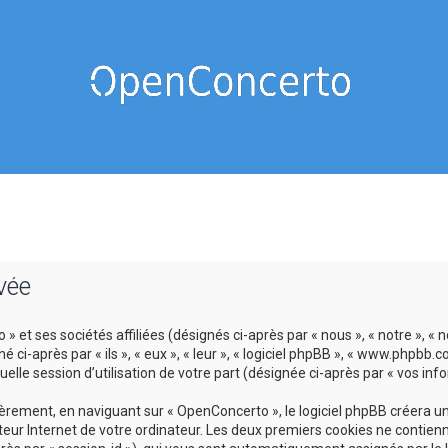
vée
 et ses sociétés affiliées (désignés ci-après par « nous », « notre », « 
-après par « ils », « eux », « leur », « logiciel phpBB », « www.phpbb.c
lle session d’utilisation de votre part (désignée ci-après par « vos info
ement, en naviguant sur « OpenConcerto », le logiciel phpBB créera un c
eur Internet de votre ordinateur. Les deux premiers cookies ne contienne