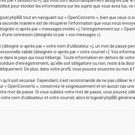
-après par « session-id »), qui vous sont automatiquement assignés par le
ilisé pour stocker les informations sur les sujets que vous avez lus, ce 
ciel phpBB tout en naviguant sur « OpenConcerto », bien que ceux-ci s
a seconde manière est de récupérer l’information que vous nous envoyez 
(désignée ci-après par « messages invités »), l’enregistrement sur « Open
d’une connexion (désignés ici par « vos messages »).
désigné ci-après par « votre nom d’utilisateur »), un mot de passe pers
personnelle valide (désignée ci-après par « votre courriel »). Vos info
es dans le pays qui nous héberge. Toute information en-dehors de votre 
cédure d’enregistrement, qu’elle soit obligatoire ou non, reste à la dis
bliquement. De plus, dans votre profil, vous pouvez souscrire ou non à l’
qu’il soit sécurisé. Cependant, il est recommandé de ne pas utiliser le
ur « OpenConcerto », conservez-le soigneusement et en aucun cas une 
re mot de passe. Si vous oubliez votre mot de passe, vous pouvez utilis
votre nom d’utilisateur et votre courriel, alors le logiciel phpBB géné