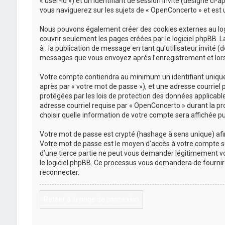
« user-id ») et un identifiant de session invité (désigné ci
vous naviguerez sur les sujets de « OpenConcerto » et est ut
Nous pouvons également créer des cookies externes au logi
couvrir seulement les pages créées par le logiciel phpBB. L
à : la publication de message en tant qu’utilisateur invité 
messages que vous envoyez après l’enregistrement et lors 
Votre compte contiendra au minimum un identifiant unique (
après par « votre mot de passe »), et une adresse courriel 
protégées par les lois de protection des données applicabl
adresse courriel requise par « OpenConcerto » durant la pro
choisir quelle information de votre compte sera affichée pu
Votre mot de passe est crypté (hashage à sens unique) afin 
Votre mot de passe est le moyen d’accès à votre compte s
d’une tierce partie ne peut vous demander légitimement vot
le logiciel phpBB. Ce processus vous demandera de fournir 
reconnecter.
Retour à la page de connexion