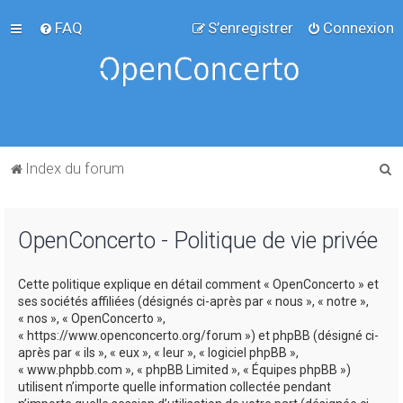
FAQ
S’enregistrer
Connexion
R
Index du forum
e
c
OpenConcerto - Politique de vie privée
h
e
Cette politique explique en détail comment « OpenConcerto » et
r
ses sociétés affiliées (désignés ci-après par « nous », « notre »,
c
« nos », « OpenConcerto »,
« https://www.openconcerto.org/forum ») et phpBB (désigné ci-
h
après par « ils », « eux », « leur », « logiciel phpBB »,
e
« www.phpbb.com », « phpBB Limited », « Équipes phpBB »)
utilisent n’importe quelle information collectée pendant
r