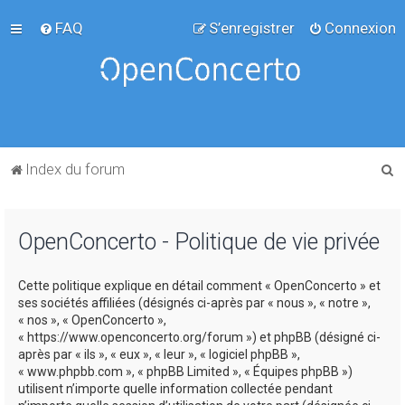
FAQ
S’enregistrer
Connexion
R
Index du forum
e
c
OpenConcerto - Politique de vie privée
h
e
Cette politique explique en détail comment « OpenConcerto » et
r
ses sociétés affiliées (désignés ci-après par « nous », « notre »,
c
« nos », « OpenConcerto »,
« https://www.openconcerto.org/forum ») et phpBB (désigné ci-
h
après par « ils », « eux », « leur », « logiciel phpBB »,
e
« www.phpbb.com », « phpBB Limited », « Équipes phpBB »)
utilisent n’importe quelle information collectée pendant
r