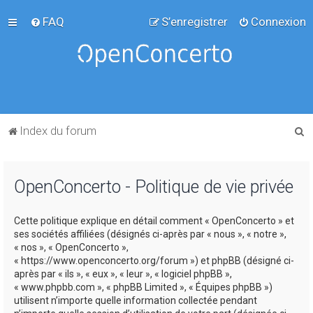
FAQ
S’enregistrer
Connexion
R
Index du forum
e
c
OpenConcerto - Politique de vie privée
h
e
Cette politique explique en détail comment « OpenConcerto » et
r
ses sociétés affiliées (désignés ci-après par « nous », « notre »,
c
« nos », « OpenConcerto »,
« https://www.openconcerto.org/forum ») et phpBB (désigné ci-
h
après par « ils », « eux », « leur », « logiciel phpBB »,
e
« www.phpbb.com », « phpBB Limited », « Équipes phpBB »)
utilisent n’importe quelle information collectée pendant
r