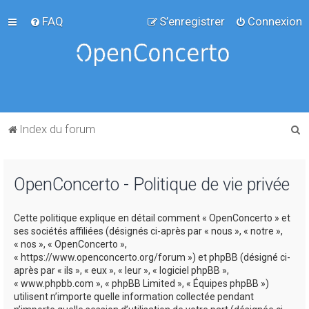
FAQ
S’enregistrer
Connexion
R
Index du forum
e
c
OpenConcerto - Politique de vie privée
h
e
Cette politique explique en détail comment « OpenConcerto » et
r
ses sociétés affiliées (désignés ci-après par « nous », « notre »,
c
« nos », « OpenConcerto »,
« https://www.openconcerto.org/forum ») et phpBB (désigné ci-
h
après par « ils », « eux », « leur », « logiciel phpBB »,
e
« www.phpbb.com », « phpBB Limited », « Équipes phpBB »)
utilisent n’importe quelle information collectée pendant
r