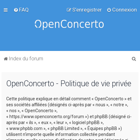
FAQ
S’enregistrer
Connexion
R
Index du forum
e
c
OpenConcerto - Politique de vie privée
h
e
Cette politique explique en détail comment « OpenConcerto » et
r
ses sociétés affiliées (désignés ci-après par « nous », « notre »,
c
« nos », « OpenConcerto »,
« https://www.openconcerto.org/forum ») et phpBB (désigné ci-
h
après par « ils », « eux », « leur », « logiciel phpBB »,
e
« www.phpbb.com », « phpBB Limited », « Équipes phpBB »)
utilisent n’importe quelle information collectée pendant
r