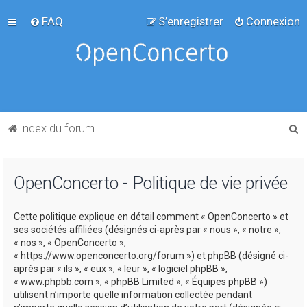
FAQ
S’enregistrer
Connexion
R
Index du forum
e
c
OpenConcerto - Politique de vie privée
h
e
Cette politique explique en détail comment « OpenConcerto » et
r
ses sociétés affiliées (désignés ci-après par « nous », « notre »,
c
« nos », « OpenConcerto »,
« https://www.openconcerto.org/forum ») et phpBB (désigné ci-
h
après par « ils », « eux », « leur », « logiciel phpBB »,
e
« www.phpbb.com », « phpBB Limited », « Équipes phpBB »)
utilisent n’importe quelle information collectée pendant
r