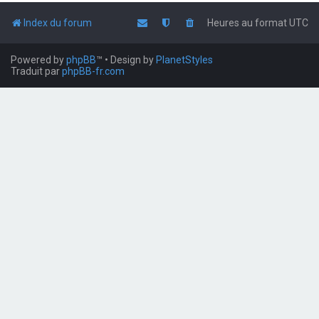
Index du forum
Heures au format
UTC
Powered by
phpBB
™
• Design by
PlanetStyles
Traduit par
phpBB-fr.com