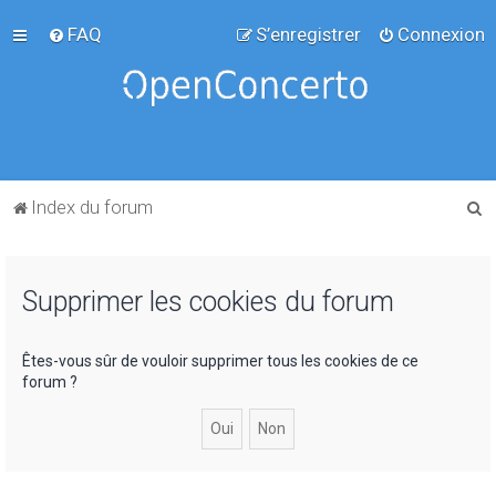
FAQ
S’enregistrer
Connexion
R
Index du forum
e
c
Supprimer les cookies du forum
h
e
r
Êtes-vous sûr de vouloir supprimer tous les cookies de ce
forum ?
c
h
e
r