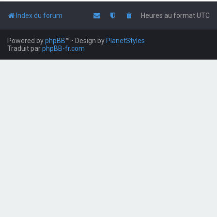
Index du forum
Heures au format
UTC
Powered by
phpBB
™
• Design by
PlanetStyles
Traduit par
phpBB-fr.com