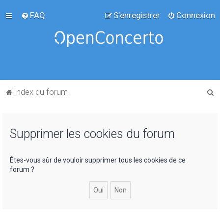
FAQ
S’enregistrer
Connexion
R
Index du forum
e
c
Supprimer les cookies du forum
h
e
r
Êtes-vous sûr de vouloir supprimer tous les cookies de ce
forum ?
c
h
e
r