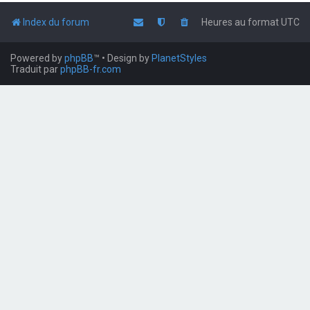
Index du forum
Heures au format
UTC
Powered by
phpBB
™
• Design by
PlanetStyles
Traduit par
phpBB-fr.com