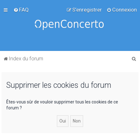
FAQ
S’enregistrer
Connexion
R
Index du forum
e
c
Supprimer les cookies du forum
h
e
r
Êtes-vous sûr de vouloir supprimer tous les cookies de ce
forum ?
c
h
e
r