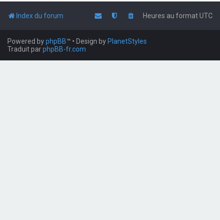
Index du forum
Heures au format
UTC
Powered by
phpBB
™
• Design by
PlanetStyles
Traduit par
phpBB-fr.com