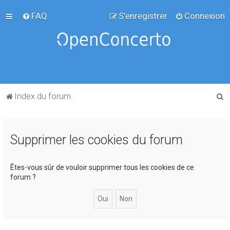
FAQ
S’enregistrer
Connexion
R
Index du forum
e
c
Supprimer les cookies du forum
h
e
r
Êtes-vous sûr de vouloir supprimer tous les cookies de ce
forum ?
c
h
e
r