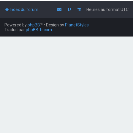
Index du forum
Heures au format
UTC
Powered by
phpBB
™
• Design by
PlanetStyles
Traduit par
phpBB-fr.com