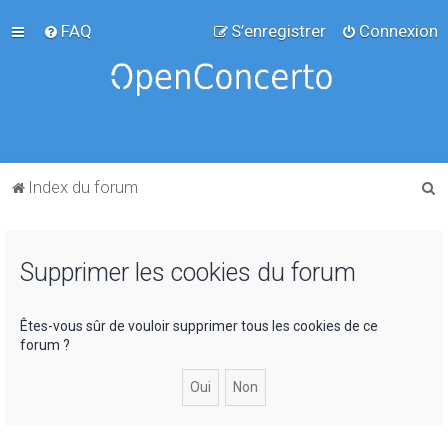
FAQ
S’enregistrer
Connexion
R
Index du forum
e
c
Supprimer les cookies du forum
h
e
r
Êtes-vous sûr de vouloir supprimer tous les cookies de ce
forum ?
c
h
e
r