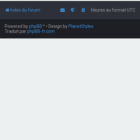
Index du forum
Heures au format
UTC
Powered by
phpBB
™
• Design by
PlanetStyles
Traduit par
phpBB-fr.com