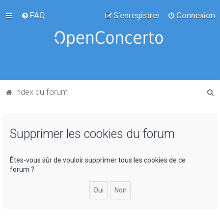
FAQ
S’enregistrer
Connexion
R
Index du forum
e
c
Supprimer les cookies du forum
h
e
r
Êtes-vous sûr de vouloir supprimer tous les cookies de ce
forum ?
c
h
e
r