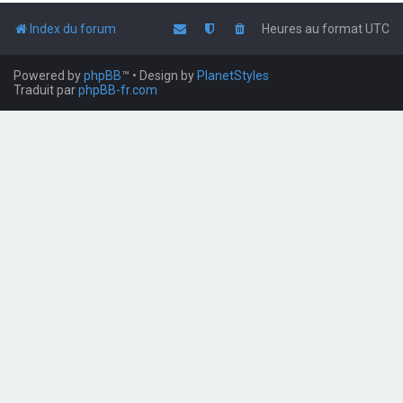
Index du forum
Heures au format
UTC
Powered by
phpBB
™
• Design by
PlanetStyles
Traduit par
phpBB-fr.com