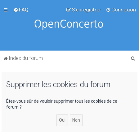
FAQ
S’enregistrer
Connexion
R
Index du forum
e
c
Supprimer les cookies du forum
h
e
r
Êtes-vous sûr de vouloir supprimer tous les cookies de ce
forum ?
c
h
e
r