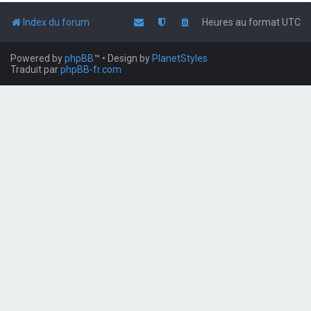
Index du forum
Heures au format
UTC
Powered by
phpBB
™
• Design by
PlanetStyles
Traduit par
phpBB-fr.com