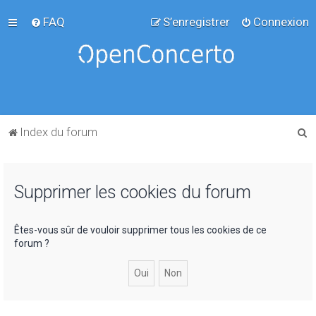
FAQ
S’enregistrer
Connexion
R
Index du forum
e
c
Supprimer les cookies du forum
h
e
r
Êtes-vous sûr de vouloir supprimer tous les cookies de ce
forum ?
c
h
e
r