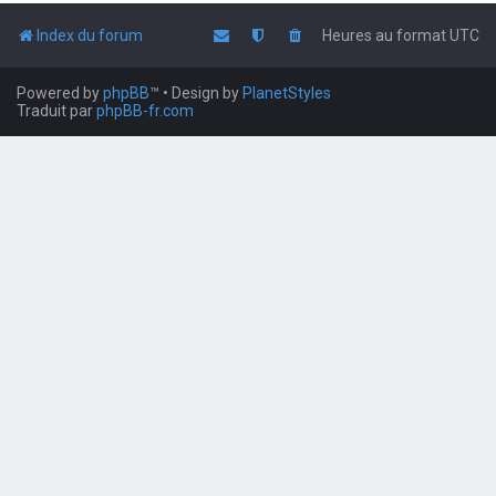
Index du forum
Heures au format
UTC
Powered by
phpBB
™
• Design by
PlanetStyles
Traduit par
phpBB-fr.com