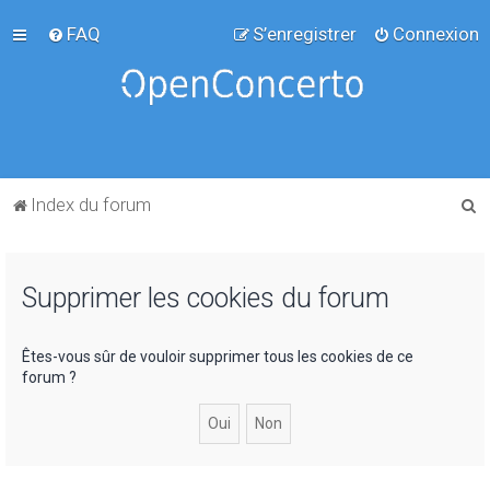
FAQ
S’enregistrer
Connexion
R
Index du forum
e
c
Supprimer les cookies du forum
h
e
r
Êtes-vous sûr de vouloir supprimer tous les cookies de ce
forum ?
c
h
e
r