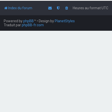
Index du forum
Heures au format
UTC
Powered by
phpBB
™
• Design by
PlanetStyles
Traduit par
phpBB-fr.com