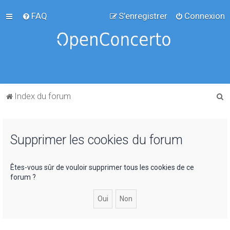
FAQ
S’enregistrer
Connexion
R
Index du forum
e
c
Supprimer les cookies du forum
h
e
r
Êtes-vous sûr de vouloir supprimer tous les cookies de ce
forum ?
c
h
e
r