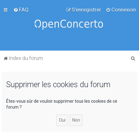
FAQ
S’enregistrer
Connexion
R
Index du forum
e
c
Supprimer les cookies du forum
h
e
r
Êtes-vous sûr de vouloir supprimer tous les cookies de ce
forum ?
c
h
e
r