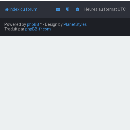
Index du forum
Heures au format
UTC
Powered by
phpBB
™
• Design by
PlanetStyles
Traduit par
phpBB-fr.com