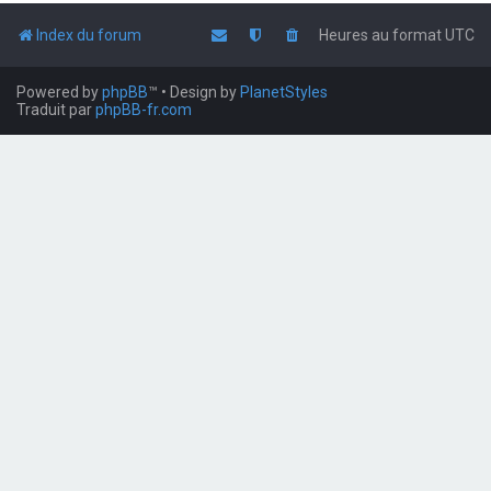
Index du forum
Heures au format
UTC
Powered by
phpBB
™
• Design by
PlanetStyles
Traduit par
phpBB-fr.com