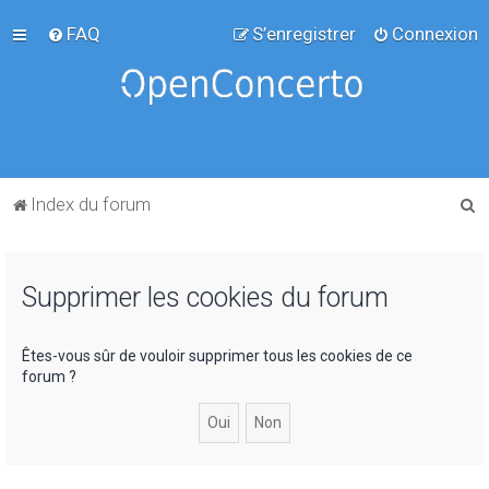
FAQ
S’enregistrer
Connexion
R
Index du forum
e
c
Supprimer les cookies du forum
h
e
r
Êtes-vous sûr de vouloir supprimer tous les cookies de ce
forum ?
c
h
e
r