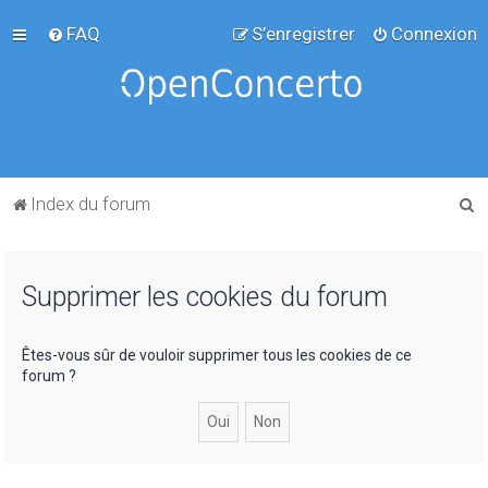
FAQ
S’enregistrer
Connexion
R
Index du forum
e
c
Supprimer les cookies du forum
h
e
r
Êtes-vous sûr de vouloir supprimer tous les cookies de ce
forum ?
c
h
e
r