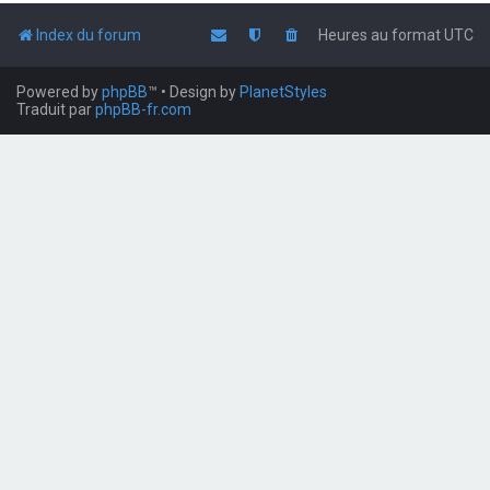
Index du forum
Heures au format
UTC
Powered by
phpBB
™
• Design by
PlanetStyles
Traduit par
phpBB-fr.com