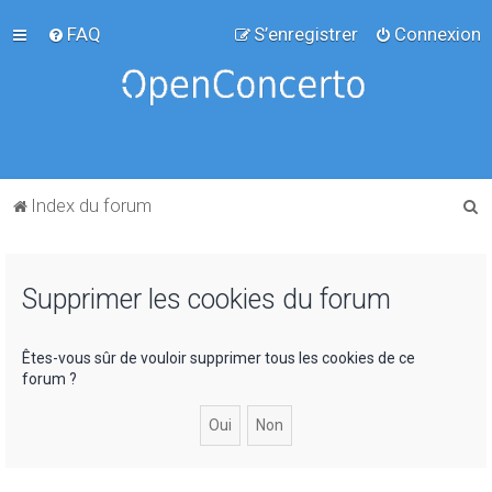
FAQ
S’enregistrer
Connexion
R
Index du forum
e
c
Supprimer les cookies du forum
h
e
r
Êtes-vous sûr de vouloir supprimer tous les cookies de ce
forum ?
c
h
e
r