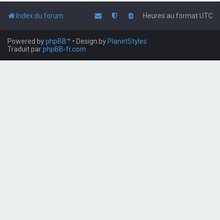
Index du forum
Heures au format
UTC
Powered by
phpBB
™
• Design by
PlanetStyles
Traduit par
phpBB-fr.com