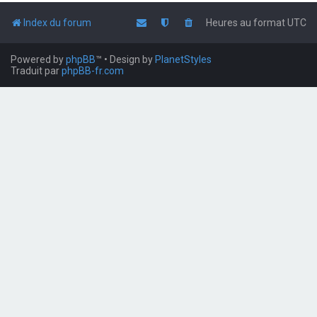
Index du forum
Heures au format
UTC
Powered by
phpBB
™
• Design by
PlanetStyles
Traduit par
phpBB-fr.com