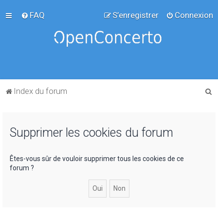
FAQ
S’enregistrer
Connexion
R
Index du forum
e
c
Supprimer les cookies du forum
h
e
r
Êtes-vous sûr de vouloir supprimer tous les cookies de ce
forum ?
c
h
e
r