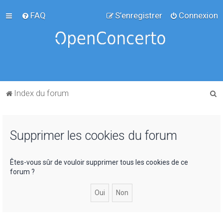
FAQ
S’enregistrer
Connexion
R
Index du forum
e
c
Supprimer les cookies du forum
h
e
r
Êtes-vous sûr de vouloir supprimer tous les cookies de ce
forum ?
c
h
e
r