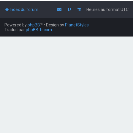
Index du forum
Heures au format
UTC
Powered by
phpBB
™
• Design by
PlanetStyles
Traduit par
phpBB-fr.com