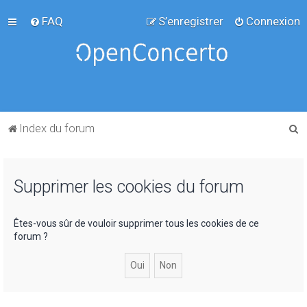
FAQ
S’enregistrer
Connexion
R
Index du forum
e
c
Supprimer les cookies du forum
h
e
r
Êtes-vous sûr de vouloir supprimer tous les cookies de ce
forum ?
c
h
e
r