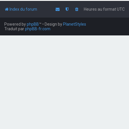
Index du forum
Heures au format
UTC
Powered by
phpBB
™
• Design by
PlanetStyles
Traduit par
phpBB-fr.com