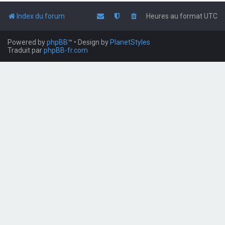
Index du forum
Heures au format
UTC
Powered by
phpBB
™
• Design by
PlanetStyles
Traduit par
phpBB-fr.com