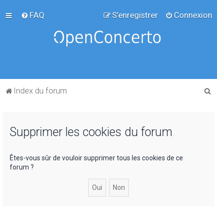
FAQ
S’enregistrer
Connexion
R
Index du forum
e
c
Supprimer les cookies du forum
h
e
r
Êtes-vous sûr de vouloir supprimer tous les cookies de ce
forum ?
c
h
e
r