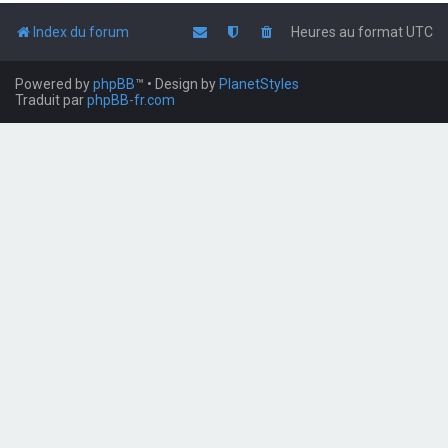
Index du forum
Heures au format
UTC
Powered by
phpBB
™
• Design by
PlanetStyles
Traduit par
phpBB-fr.com