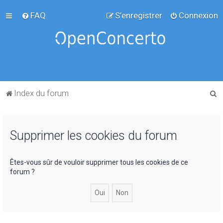
FAQ
S’enregistrer
Connexion
R
Index du forum
e
c
Supprimer les cookies du forum
h
e
r
Êtes-vous sûr de vouloir supprimer tous les cookies de ce
forum ?
c
h
e
r