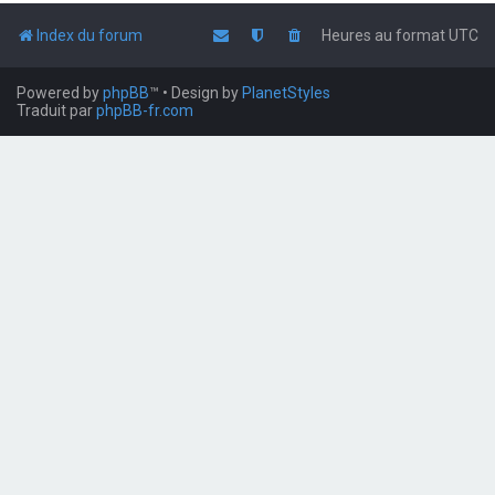
Index du forum
Heures au format
UTC
Powered by
phpBB
™
• Design by
PlanetStyles
Traduit par
phpBB-fr.com