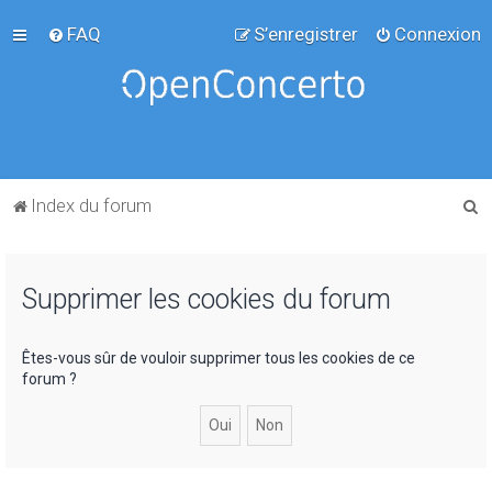
FAQ
S’enregistrer
Connexion
R
Index du forum
e
c
Supprimer les cookies du forum
h
e
r
Êtes-vous sûr de vouloir supprimer tous les cookies de ce
forum ?
c
h
e
r