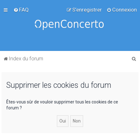
FAQ
S’enregistrer
Connexion
R
Index du forum
e
c
Supprimer les cookies du forum
h
e
r
Êtes-vous sûr de vouloir supprimer tous les cookies de ce
forum ?
c
h
e
r