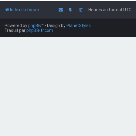
Index du forum
Heures au format
UTC
Powered by
phpBB
™
• Design by
PlanetStyles
Traduit par
phpBB-fr.com