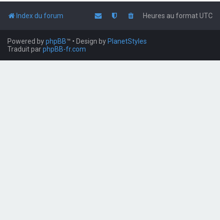
Index du forum
Heures au format
UTC
Powered by
phpBB
™
• Design by
PlanetStyles
Traduit par
phpBB-fr.com