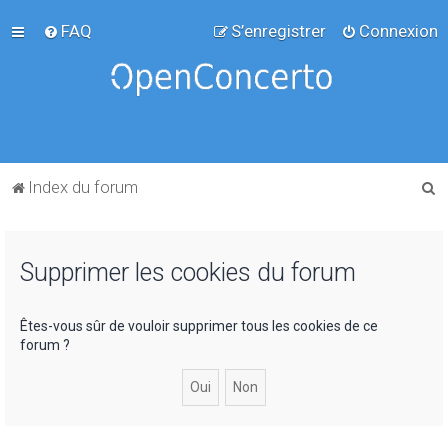
FAQ
S’enregistrer
Connexion
R
Index du forum
e
c
Supprimer les cookies du forum
h
e
r
Êtes-vous sûr de vouloir supprimer tous les cookies de ce
forum ?
c
h
e
r