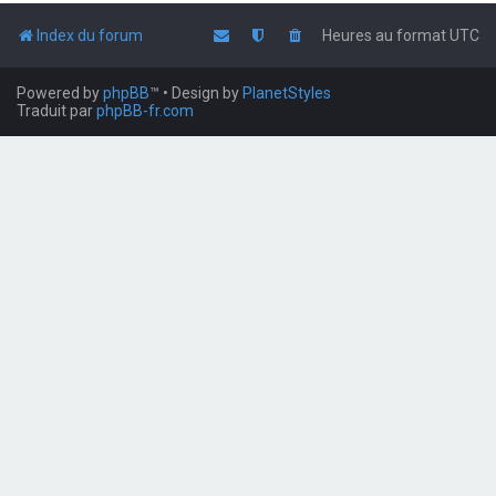
Index du forum
Heures au format
UTC
Powered by
phpBB
™
• Design by
PlanetStyles
Traduit par
phpBB-fr.com