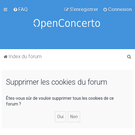
FAQ
S’enregistrer
Connexion
R
Index du forum
e
c
Supprimer les cookies du forum
h
e
r
Êtes-vous sûr de vouloir supprimer tous les cookies de ce
forum ?
c
h
e
r