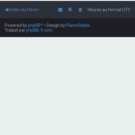
Index du forum
Heures au format
UTC
Powered by
phpBB
™
• Design by
PlanetStyles
Traduit par
phpBB-fr.com