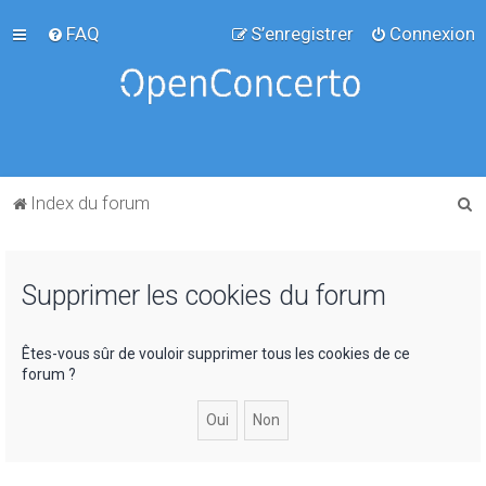
FAQ
S’enregistrer
Connexion
R
Index du forum
e
c
Supprimer les cookies du forum
h
e
r
Êtes-vous sûr de vouloir supprimer tous les cookies de ce
forum ?
c
h
e
r