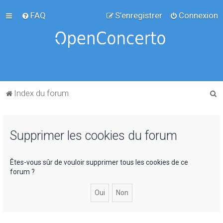
FAQ
S’enregistrer
Connexion
R
Index du forum
e
c
Supprimer les cookies du forum
h
e
r
Êtes-vous sûr de vouloir supprimer tous les cookies de ce
forum ?
c
h
e
r