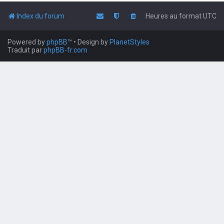
Index du forum
Heures au format
UTC
Powered by
phpBB
™
• Design by
PlanetStyles
Traduit par
phpBB-fr.com