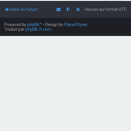
Index du forum
Heures au format
UTC
Powered by
phpBB
™
• Design by
PlanetStyles
Traduit par
phpBB-fr.com