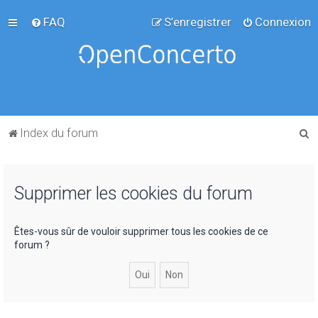
FAQ
S’enregistrer
Connexion
R
Index du forum
e
c
Supprimer les cookies du forum
h
e
r
Êtes-vous sûr de vouloir supprimer tous les cookies de ce
forum ?
c
h
e
r