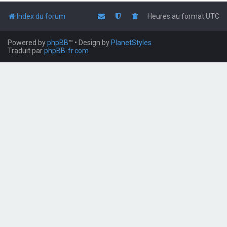
Index du forum
Heures au format
UTC
Powered by
phpBB
™
• Design by
PlanetStyles
Traduit par
phpBB-fr.com