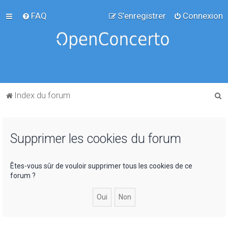
FAQ
S’enregistrer
Connexion
R
Index du forum
e
c
Supprimer les cookies du forum
h
e
r
Êtes-vous sûr de vouloir supprimer tous les cookies de ce
forum ?
c
h
e
r