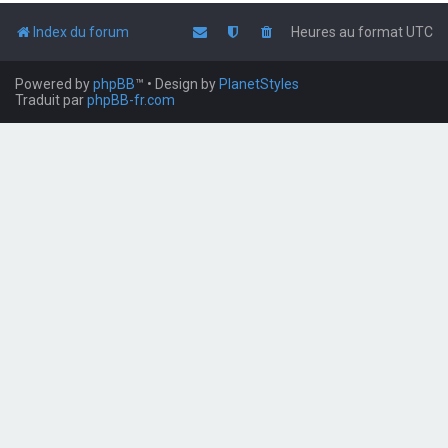
Index du forum
Heures au format
UTC
Powered by
phpBB
™
• Design by
PlanetStyles
Traduit par
phpBB-fr.com