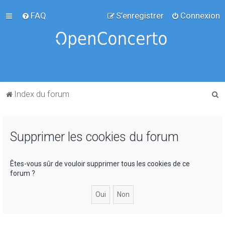
FAQ
S’enregistrer
Connexion
R
Index du forum
e
c
Supprimer les cookies du forum
h
e
r
Êtes-vous sûr de vouloir supprimer tous les cookies de ce
forum ?
c
h
e
r