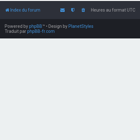
Index du forum
Heures au format
UTC
Powered by
phpBB
™
• Design by
PlanetStyles
Traduit par
phpBB-fr.com