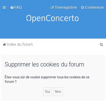
FAQ
S’enregistrer
Connexion
R
Index du forum
e
c
Supprimer les cookies du forum
h
e
r
Êtes-vous sûr de vouloir supprimer tous les cookies de ce
forum ?
c
h
e
r