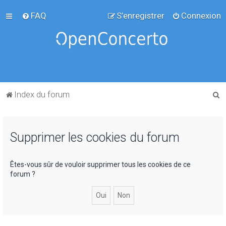
FAQ
S’enregistrer
Connexion
R
Index du forum
e
c
Supprimer les cookies du forum
h
e
r
Êtes-vous sûr de vouloir supprimer tous les cookies de ce
forum ?
c
h
e
r