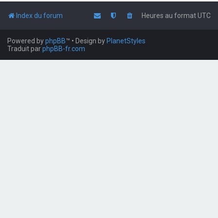
Index du forum
Heures au format
UTC
Powered by
phpBB
™
• Design by
PlanetStyles
Traduit par
phpBB-fr.com