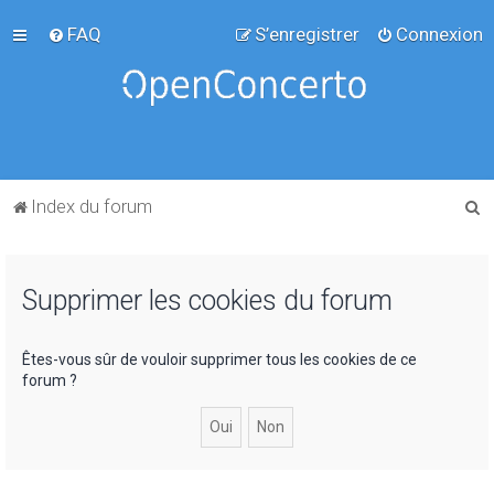
FAQ
S’enregistrer
Connexion
R
Index du forum
e
c
Supprimer les cookies du forum
h
e
r
Êtes-vous sûr de vouloir supprimer tous les cookies de ce
forum ?
c
h
e
r