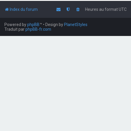
Index du forum
Heures au format
UTC
Powered by
phpBB
™
• Design by
PlanetStyles
Traduit par
phpBB-fr.com