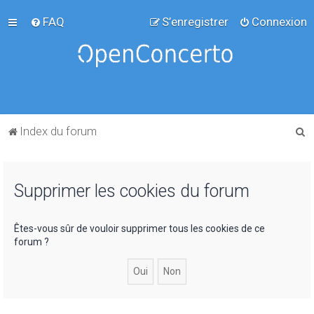
FAQ
S’enregistrer
Connexion
R
Index du forum
e
c
Supprimer les cookies du forum
h
e
r
Êtes-vous sûr de vouloir supprimer tous les cookies de ce
forum ?
c
h
e
r