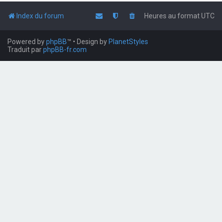
Index du forum
Heures au format
UTC
Powered by
phpBB
™
• Design by
PlanetStyles
Traduit par
phpBB-fr.com