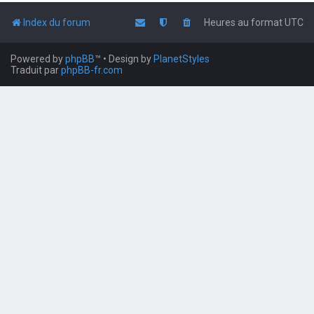
Index du forum
Heures au format
UTC
Powered by
phpBB
™
• Design by
PlanetStyles
Traduit par
phpBB-fr.com