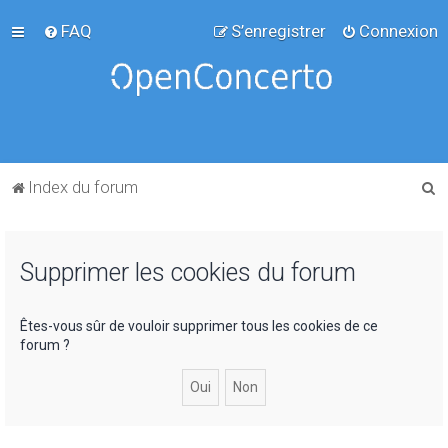
FAQ
S’enregistrer
Connexion
R
Index du forum
e
c
Supprimer les cookies du forum
h
e
r
Êtes-vous sûr de vouloir supprimer tous les cookies de ce
forum ?
c
h
e
r