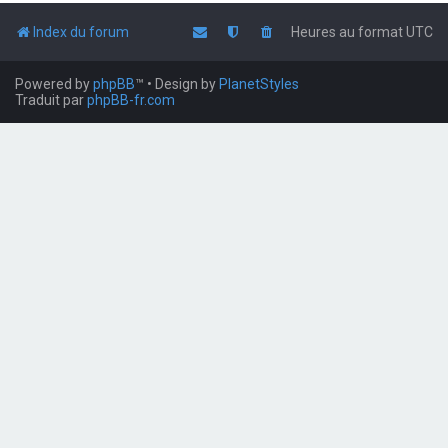
Index du forum
Heures au format
UTC
Powered by
phpBB
™
• Design by
PlanetStyles
Traduit par
phpBB-fr.com