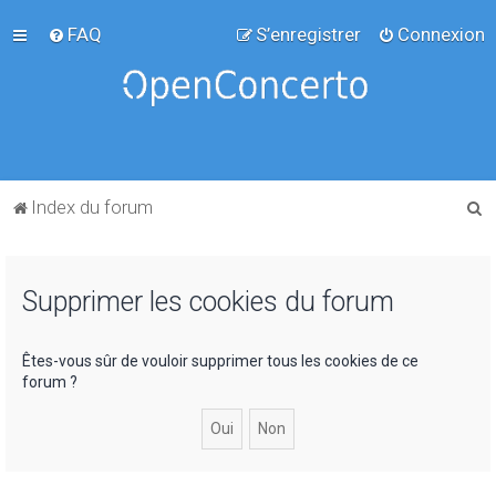
FAQ
S’enregistrer
Connexion
R
Index du forum
e
c
Supprimer les cookies du forum
h
e
r
Êtes-vous sûr de vouloir supprimer tous les cookies de ce
forum ?
c
h
e
r