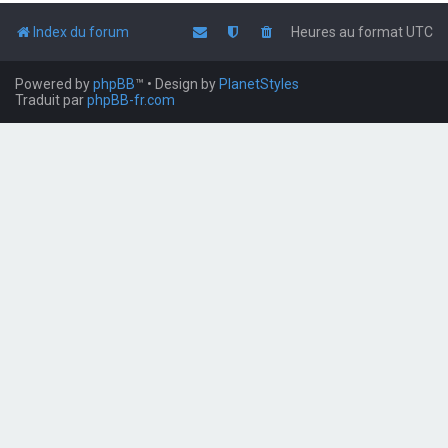
Index du forum
Heures au format
UTC
Powered by
phpBB
™
• Design by
PlanetStyles
Traduit par
phpBB-fr.com