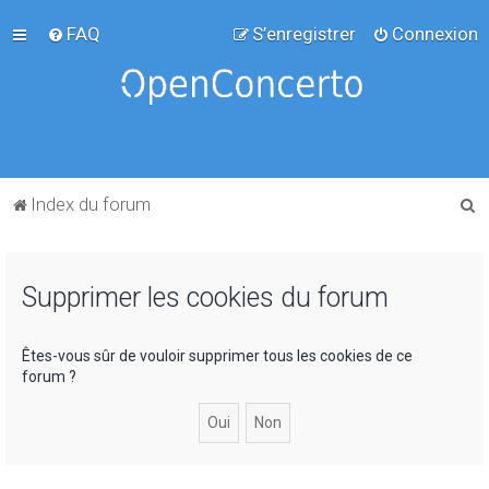
FAQ
S’enregistrer
Connexion
R
Index du forum
e
c
Supprimer les cookies du forum
h
e
r
Êtes-vous sûr de vouloir supprimer tous les cookies de ce
forum ?
c
h
e
r