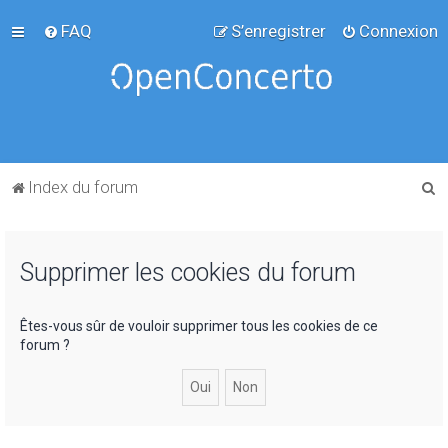
FAQ
S’enregistrer
Connexion
R
Index du forum
e
c
Supprimer les cookies du forum
h
e
r
Êtes-vous sûr de vouloir supprimer tous les cookies de ce
forum ?
c
h
e
r