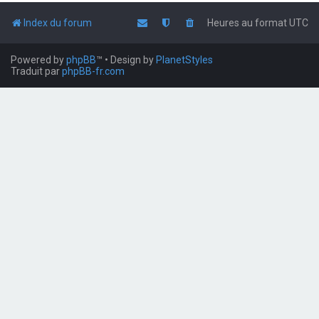
Index du forum
Heures au format
UTC
Powered by
phpBB
™
• Design by
PlanetStyles
Traduit par
phpBB-fr.com