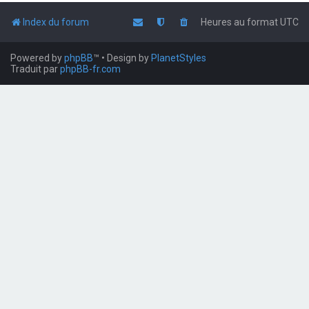
Index du forum
Heures au format
UTC
Powered by
phpBB
™
• Design by
PlanetStyles
Traduit par
phpBB-fr.com