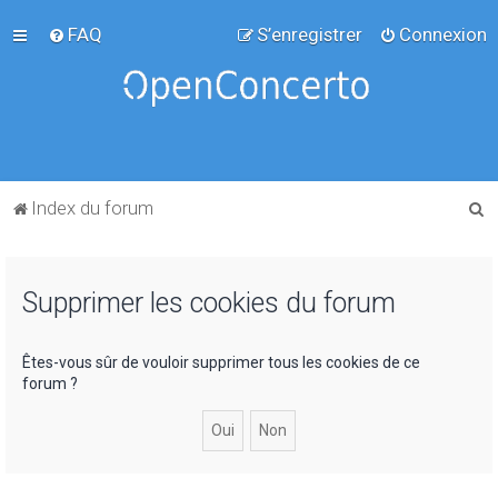
FAQ
S’enregistrer
Connexion
R
Index du forum
e
c
Supprimer les cookies du forum
h
e
r
Êtes-vous sûr de vouloir supprimer tous les cookies de ce
forum ?
c
h
e
r