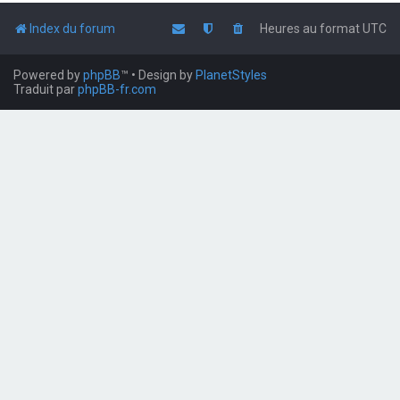
Index du forum
Heures au format
UTC
Powered by
phpBB
™
• Design by
PlanetStyles
Traduit par
phpBB-fr.com