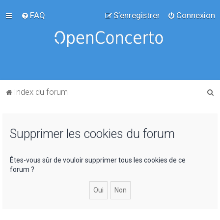
FAQ
S’enregistrer
Connexion
R
Index du forum
e
c
Supprimer les cookies du forum
h
e
r
Êtes-vous sûr de vouloir supprimer tous les cookies de ce
forum ?
c
h
e
r